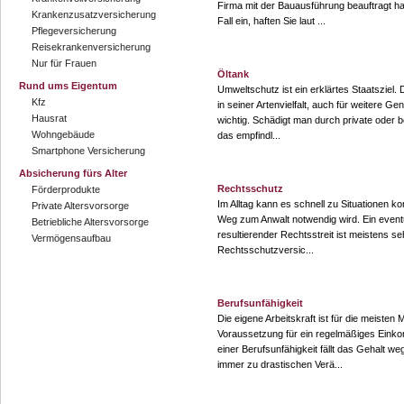
Firma mit der Bauausführung beauftragt hab
Krankenzusatzversicherung
Fall ein, haften Sie laut ...
Pflegeversicherung
Reisekrankenversicherung
Nur für Frauen
Öltank
Rund ums Eigentum
Umweltschutz ist ein erklärtes Staatsziel. 
Kfz
in seiner Artenvielfalt, auch für weitere Gen
Hausrat
wichtig. Schädigt man durch private oder b
Wohngebäude
das empfindl...
Smartphone Versicherung
Absicherung fürs Alter
Rechtsschutz
Förderprodukte
Im Alltag kann es schnell zu Situationen 
Private Altersvorsorge
Weg zum Anwalt notwendig wird. Ein event
Betriebliche Altersvorsorge
resultierender Rechtsstreit ist meistens seh
Vermögensaufbau
Rechtsschutzversic...
Berufsunfähigkeit
Die eigene Arbeitskraft ist für die meiste
Voraussetzung für ein regelmäßiges Einko
einer Berufsunfähigkeit fällt das Gehalt we
immer zu drastischen Verä...