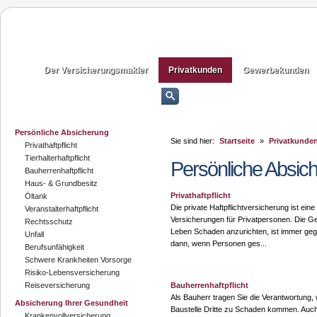
Der Versicherungsmakler
Privatkunden
Gewerbekunden
Persönliche Absicherung
Sie sind hier:
Startseite
»
Privatkunde
Privathaftpflicht
Tierhalterhaftpflicht
Persönliche Absic
Bauherrenhaftpflicht
Haus- & Grundbesitz
Privathaftpflicht
Öltank
Die private Haftpflichtversicherung ist eine
Veranstalterhaftpflicht
Versicherungen für Privatpersonen. Die Gef
Rechtsschutz
Leben Schaden anzurichten, ist immer ge
Unfall
dann, wenn Personen ges...
Berufsunfähigkeit
Schwere Krankheiten Vorsorge
Risiko-Lebensversicherung
Reiseversicherung
Bauherrenhaftpflicht
Als Bauherr tragen Sie die Verantwortung, 
Absicherung Ihrer Gesundheit
Baustelle Dritte zu Schaden kommen. Auch
Krankenvollversicherung